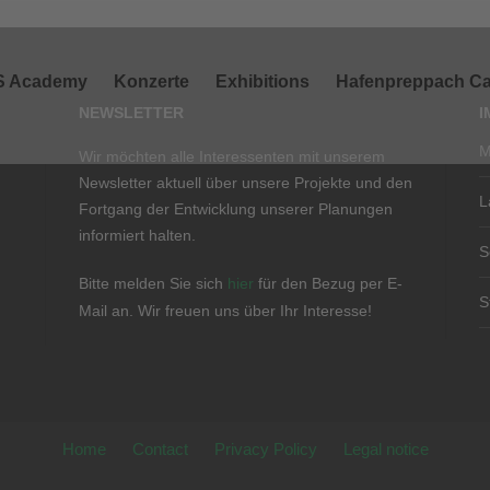
S Academy
Konzerte
Exhibitions
Hafenpreppach Ca
NEWSLETTER
I
M
Wir möchten alle Interessenten mit unserem
Newsletter aktuell über unsere Projekte und den
L
Fortgang der Entwicklung unserer Planungen
informiert halten.
S
Bitte melden Sie sich
hier
für den Bezug per E-
S
Mail an. Wir freuen uns über Ihr Interesse!
Home
Contact
Privacy Policy
Legal notice