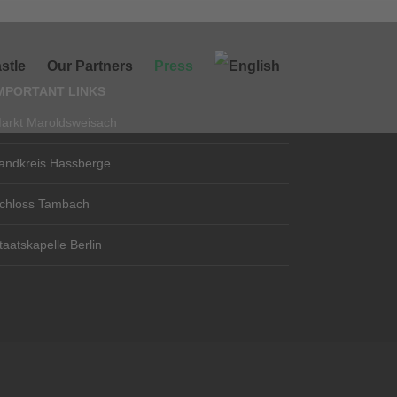
stle
Our Partners
Press
MPORTANT LINKS
arkt Maroldsweisach
andkreis Hassberge
chloss Tambach
taatskapelle Berlin