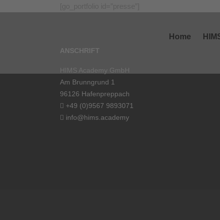
[go_portfolio id=”presse”]
Home
HIM
ANSCHRIFT
HIMS Academy GmbH
Am Brunngrund 1
96126 Hafenpreppach
+49 (0)9567 9893071
info@hims.academy