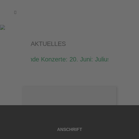
AKTUELLES
Kommende Konzerte: 20. Juni: Julius Asal, 19.
Kommende
Kommende
ANSCHRIFT