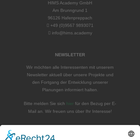
HIMS Academy GmbH
Am Brunngrund 1
96126 Hafenpreppach
+49 (0)9567 9893071
info@hims.academy
NEWSLETTER
Wir möchten alle Interessenten mit unserem
Newsletter aktuell über unsere Projekte und
den Fortgang der Entwicklung unserer
Planungen informiert halten.
Bitte melden Sie sich
hier
für den Bezug per E-
Mail an. Wir freuen uns über Ihr Interesse!
WICHTIGE LINKS