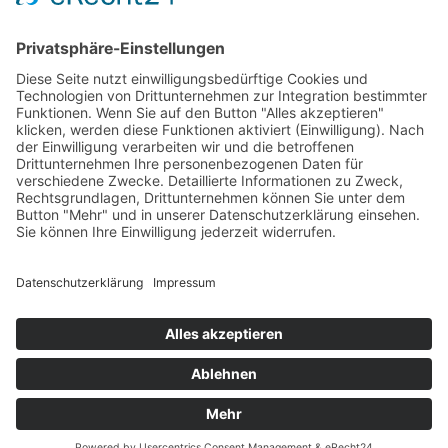
Markt Maroldsweisach
Landkreis Hassberge
Schloss Tambach
Staatskapelle Berlin
Home
Kontakt
Datenschutzerklärung
Impressum
© 2025 HIMS Academy GmbH | Alle Rechte
vorbehalten