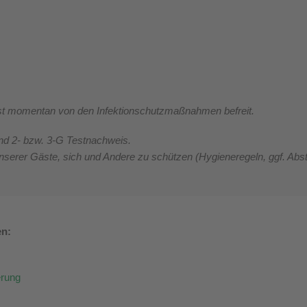
 ist momentan von den Infektionschutzmaßnahmen befreit.
nd 2- bzw. 3-G Testnachweis.
unserer Gäste, sich und Andere zu schützen (
Hygieneregeln,
ggf. Abs
en:
erung