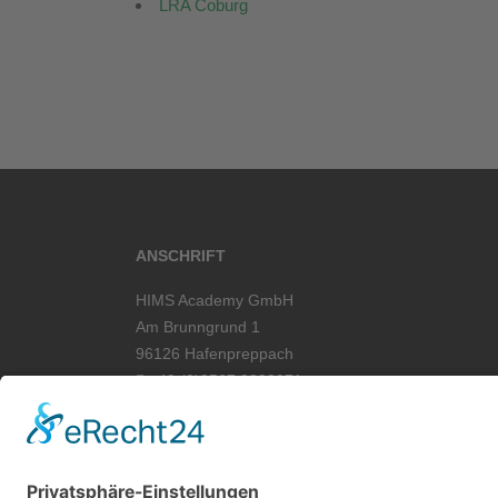
LRA Coburg
ANSCHRIFT
HIMS Academy GmbH
Am Brunngrund 1
96126 Hafenpreppach
+49 (0)9567 9893071
info@hims.academy