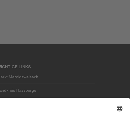
ICHTIGE LINKS
arkt Maroldsweisach
andkreis Hassberge
chloss Tambach
taatskapelle Berlin