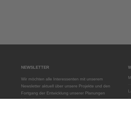
NEWSLETTER
W
M
Wir möchten alle Interessenten mit unserem
Newsletter aktuell über unsere Projekte und den
L
Fortgang der Entwicklung unserer Planungen
informiert halten.
S
Bitte melden Sie sich
hier
für den Bezug per E-
S
Mail an. Wir freuen uns über Ihr Interesse!